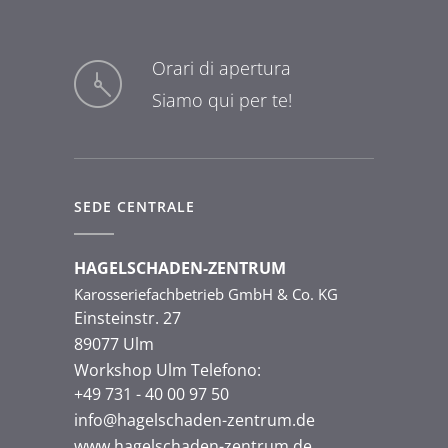
47443 Moers
49076 Osnabrück
Orari di apertura
Siamo qui per te!
49584 Fürstenau
52146 Würselen
53545 Ockenfels
SEDE CENTRALE
53909 Zülpich
HAGELSCHADEN-ZENTRUM
Karosseriefachbetrieb GmbH & Co. KG
57074 Siegen
Einsteinstr. 27
89077 Ulm
59329 Wadersloh
Workshop Ulm Telefono:
+49 731 - 40 00 97 50
59581 Warstein
info@hagelschaden-zentrum.de
www.hagelschaden-zentrum.de