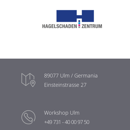
27612 Bexhövede
29227 Celle
31135 Hildesheim
31582 Nienburg/Weser
33609 Bielefeld
34225 Baunatal
89077 Ulm / Germania
Einsteinstrasse 27
42349 Wuppertal
44797 Bochum
Workshop Ulm
45899 Gelsenkirchen
+49 731 - 40 00 97 50