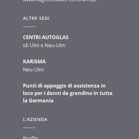
63667 Nidda
63773 Goldbach
ALTRE SEDI
65205 Wiesbaden
CENTRI AUTOGLAS
idi Ulm e Neu-Ulm
65396 Walluf
KARISMA
67166 Otterstadt
Neu-Ulm
67354 Römersberg
Punti di appoggio di assistenza in
loco per i danni da grandine in tutta
71549 Auenwald
la Germania
71696 Möglingen
L’AZIENDA
73035 Göppingen
Profilo