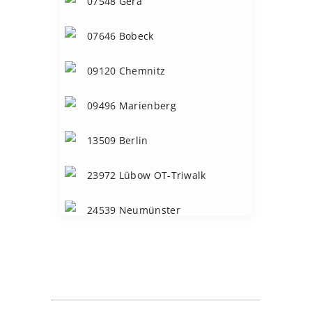
07548 Gera
S
Service-Partner
(50)
07646 Bobeck
09120 Chemnitz
09496 Marienberg
13509 Berlin
23972 Lübow OT-Triwalk
24539 Neumünster
25474 Bönningstedt
25599 Wewelsfleth