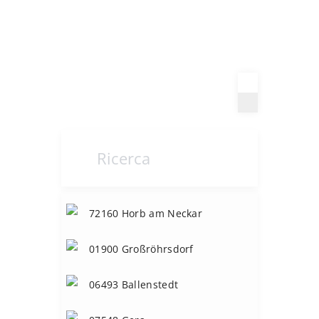
72160 Horb am Neckar
S
Service-Stützpunkte
(6)
01900 Großröhrsdorf
Z
Zentrale
(3)
06493 Ballenstedt