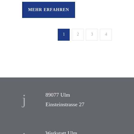
MEHR ERFAHREN
1
2
3
4
89077 Ulm
Einsteinstrasse 27
Werkstatt Ulm