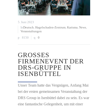
5. Juni 2023
In
Deutsch
,
Hagelschaden-Zentrum
,
Karisma
,
News
,
Veranstaltungen
8150
0
GROSSES F
IRMENEVENT DER D
RS-GRUPPE IN I
SENBÜTTEL
Unser Team hatte das Vergnügen, Anfang Mai
bei der ersten gemeinsamen Veranstaltung der
DRS Group in Isenbüttel dabei zu sein. Es war
eine fantastische Gelegenheit, um mit einer