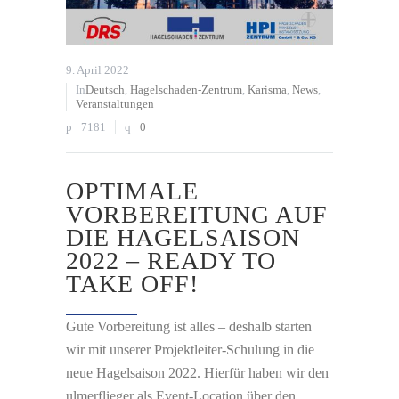
9. April 2022
In
Deutsch
,
Hagelschaden-Zentrum
,
Karisma
,
News
,
Veranstaltungen
7181
0
OPTIMALE
VORBEREITUNG AUF
DIE HAGELSAISON
2022 – READY TO
TAKE OFF!
Gute Vorbereitung ist alles – deshalb starten
wir mit unserer Projektleiter-Schulung in die
neue Hagelsaison 2022. Hierfür haben wir den
ulmerflieger als Event-Location über den