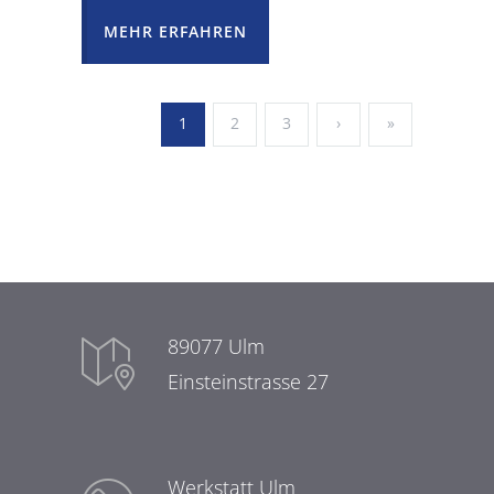
MEHR ERFAHREN
1
2
3
›
»
89077 Ulm
Einsteinstrasse 27
Werkstatt Ulm