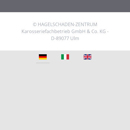
© HAGELSCHADEN-ZENTRUM
Karosseriefachbetrieb GmbH & Co. KG -
D-89077 Ulm