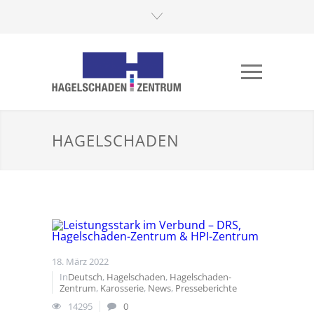
HAGELSCHADEN
18. März 2022
In
Deutsch
,
Hagelschaden
,
Hagelschaden-
Zentrum
,
Karosserie
,
News
,
Presseberichte
14295
0