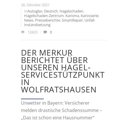
26. Oktober 2021
In
Autoglas
,
Deutsch
,
Hagelschaden
,
Hagelschaden-Zentrum
,
Karisma
,
Karosserie
,
News
,
Presseberichte
,
SmartRepair
,
Unfall-
Instandsetzung
12423
0
DER MERKUR
BERICHTET ÜBER
UNSEREN HAGEL-
SERVICESTÜTZPUNKT
IN
WOLFRATSHAUSEN
Unwetter in Bayern: Versicherer
melden drastische Schadenssumme –
„Das ist schon eine Hausnummer“