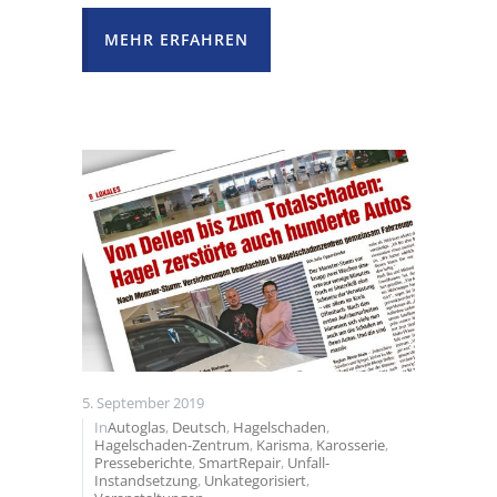
MEHR ERFAHREN
5. September 2019
In
Autoglas
,
Deutsch
,
Hagelschaden
,
Hagelschaden-Zentrum
,
Karisma
,
Karosserie
,
Presseberichte
,
SmartRepair
,
Unfall-
Instandsetzung
,
Unkategorisiert
,