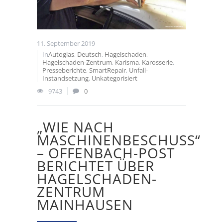
11. September 2019
In
Autoglas
,
Deutsch
,
Hagelschaden
,
Hagelschaden-Zentrum
,
Karisma
,
Karosserie
,
Presseberichte
,
SmartRepair
,
Unfall-
Instandsetzung
,
Unkategorisiert
9743
0
„WIE NACH
MASCHINENBESCHUSS“
– OFFENBACH-POST
BERICHTET ÜBER
HAGELSCHADEN-
ZENTRUM
MAINHAUSEN