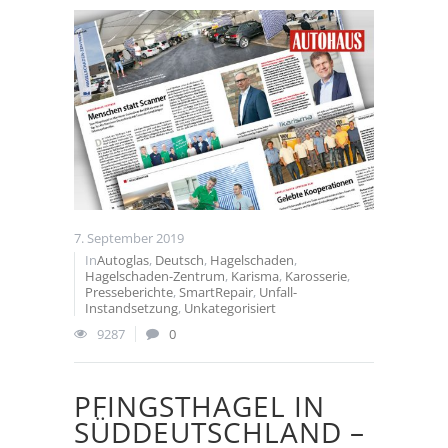
7. September 2019
In
Autoglas
,
Deutsch
,
Hagelschaden
,
Hagelschaden-Zentrum
,
Karisma
,
Karosserie
,
Presseberichte
,
SmartRepair
,
Unfall-
Instandsetzung
,
Unkategorisiert
9287
0
PFINGSTHAGEL IN
SÜDDEUTSCHLAND –