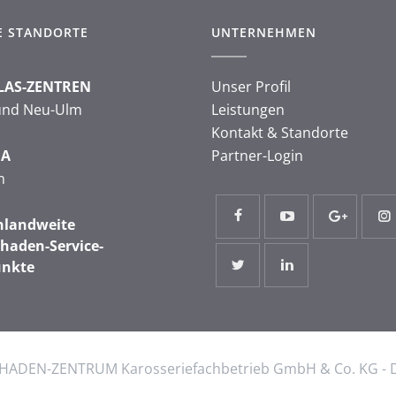
E STANDORTE
UNTERNEHMEN
LAS-ZENTREN
Unser Profil
und Neu-Ulm
Leistungen
Kontakt & Standorte
MA
Partner-Login
m
hlandweite
haden-Service-
unkte
ADEN-ZENTRUM Karosseriefachbetrieb GmbH & Co. KG - 