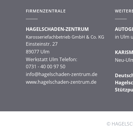
FIRMENZENTRALE
WEITER
HAGELSCHADEN-ZENTRUM
AUTOG
in Ulm 
Karosseriefachbetrieb GmbH & Co. KG
Einsteinstr. 27
89077 Ulm
KARIS
Werkstatt Ulm Telefon:
Neu-Ul
0731 - 40 00 97 50
info@hagelschaden-zentrum.de
Deutsc
www.hagelschaden-zentrum.de
Hagelsc
Stützp
© HAGELSCH